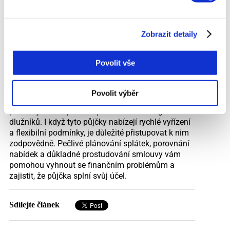
důležité zjistit, zda má poskytovatel licenci od
České národní banky (ČNB) a zda dodržuje veškeré
platné zákony a předpisy. Recenze ostatních
Zobrazit detaily
klientů vám také mohou poskytnout cenné
informace o tom, jaké jsou zkušenosti s daným
poskytovatelem, a pomoci vám vyhnout se
Povolit vše
nekalým praktikám nebo skrytým poplatkům.
Závěrem lze říci, že půjčky pro lidi v Solusu mohou
Povolit výběr
být rychlým a efektivním řešením pro ty, kteří
potřebují získat peníze i přes záznam v registru
dlužníků. I když tyto půjčky nabízejí rychlé vyřízení
a flexibilní podmínky, je důležité přistupovat k nim
zodpovědně. Pečlivé plánování splátek, porovnání
nabídek a důkladné prostudování smlouvy vám
pomohou vyhnout se finančním problémům a
zajistit, že půjčka splní svůj účel.
Sdílejte článek