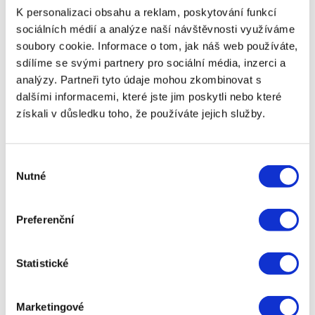
půjčky snadno dostupné a schválení probíhá velmi
K personalizaci obsahu a reklam, poskytování funkcí
rychle, mohou někteří lidé žádat o půjčky
sociálních médií a analýze naší návštěvnosti využíváme
opakovaně, aniž by měli jasný plán na splácení. To
soubory cookie. Informace o tom, jak náš web používáte,
může vést k cyklu dluhů, kdy si lidé půjčují další
sdílíme se svými partnery pro sociální média, inzerci a
peníze na splacení předchozího úvěru, což může
vést k vážným finančním problémům. Je důležité
analýzy. Partneři tyto údaje mohou zkombinovat s
přistupovat k půjčkám s rozvahou a zajistit si, že
dalšími informacemi, které jste jim poskytli nebo které
máte realistický plán, jak půjčku splatíte.
získali v důsledku toho, že používáte jejich služby.
Při výběru poskytovatele půjčky pro lidi v Solusu je
také důležité
porovnávat nabídky
různých
Výběr
společností. Na trhu existuje mnoho nebankovních
Nutné
poskytovatelů, jejichž podmínky se mohou výrazně
souhlasu
lišit. Online srovnávače půjček mohou být užitečné
pro rychlé a snadné porovnání úrokových sazeb,
Preferenční
poplatků a dalších podmínek jednotlivých
poskytovatelů. Tímto způsobem si můžete vybrat
půjčku, která bude odpovídat vašim potřebám a
Statistické
finanční situaci.
Důvěryhodnost poskytovatele je klíčovým faktorem
Marketingové
při výběru půjčky. Před podpisem smlouvy je