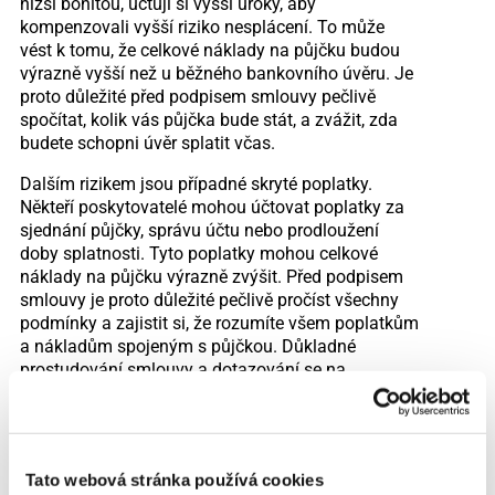
nižší bonitou, účtují si vyšší úroky, aby
kompenzovali vyšší riziko nesplácení. To může
vést k tomu, že celkové náklady na půjčku budou
výrazně vyšší než u běžného bankovního úvěru. Je
proto důležité před podpisem smlouvy pečlivě
spočítat, kolik vás půjčka bude stát, a zvážit, zda
budete schopni úvěr splatit včas.
Dalším rizikem jsou případné skryté poplatky.
Někteří poskytovatelé mohou účtovat poplatky za
sjednání půjčky, správu účtu nebo prodloužení
doby splatnosti. Tyto poplatky mohou celkové
náklady na půjčku výrazně zvýšit. Před podpisem
smlouvy je proto důležité pečlivě pročíst všechny
podmínky a zajistit si, že rozumíte všem poplatkům
a nákladům spojeným s půjčkou. Důkladné
prostudování smlouvy a dotazování se na
nejasnosti jsou klíčové pro to, abyste se vyhnuli
nepříjemným překvapením.
Dalším rizikem spojeným s půjčkami pro lidi v
Solusu je možnost předlužení. Protože jsou tyto
Tato webová stránka používá cookies