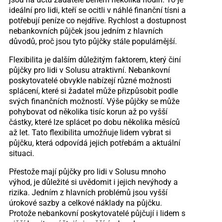
ideální pro lidi, kteří se ocitli v náhlé finanční tísni a
potřebují peníze co nejdříve. Rychlost a dostupnost
nebankovních půjček jsou jedním z hlavních
důvodů, proč jsou tyto půjčky stále populárnější.
Flexibilita je dalším důležitým faktorem, který činí
půjčky pro lidi v Solusu atraktivní. Nebankovní
poskytovatelé obvykle nabízejí různé možnosti
splácení, které si žadatel může přizpůsobit podle
svých finančních možností. Výše půjčky se může
pohybovat od několika tisíc korun až po vyšší
částky, které lze splácet po dobu několika měsíců
až let. Tato flexibilita umožňuje lidem vybrat si
půjčku, která odpovídá jejich potřebám a aktuální
situaci.
Přestože mají půjčky pro lidi v Solusu mnoho
výhod, je důležité si uvědomit i jejich nevýhody a
rizika. Jedním z hlavních problémů jsou vyšší
úrokové sazby a celkové náklady na půjčku.
Protože nebankovní poskytovatelé půjčují i lidem s