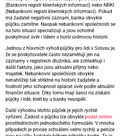
(Bankovní registr klientských informací) nebo NRKI
(Nebankovní registr klientských informací). Pokud
má žadatel negativní záznam, banka obvykle
půjčku zamítne. Naopak nebankovní společnosti se
na tuto situaci specializují a jsou ochotné
poskytnout úvěr i lidem s horší úvěrovou historií.
Jednou z hlavních výhod půjčky pro lidi v Solusu je,
že se poskytovatelé často nezaměřují jen na
záznamy v registrech dlužníků, ale zohledňují i
další faktory, jako jsou aktuální příjmy nebo
majetek. Nebankovní společnosti obvykle
nenahlížejí tak striktně na historii žadatele a
hodnotí jeho schopnost splácet úvěr podle aktuální
finanční situace. Díky tomu mají šanci na získání
půjčky i lidé, kteří by u banky neuspěli.
Další výhodou těchto půjček je jejich rychlé
vyřízení. Žádost o půjčku lze obvykle
podat online
prostřednictvím jednoduchého formuláře. V mnoha
případech je proces schválení velmi rychlý a peníze
jsou na účtu žadatele během několika hodin. To je