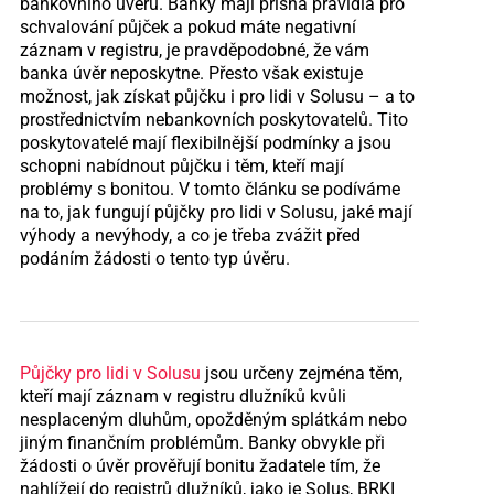
bankovního úvěru. Banky mají přísná pravidla pro
schvalování půjček a pokud máte negativní
záznam v registru, je pravděpodobné, že vám
banka úvěr neposkytne. Přesto však existuje
možnost, jak získat půjčku i pro lidi v Solusu – a to
prostřednictvím nebankovních poskytovatelů. Tito
poskytovatelé mají flexibilnější podmínky a jsou
schopni nabídnout půjčku i těm, kteří mají
problémy s bonitou. V tomto článku se podíváme
na to, jak fungují půjčky pro lidi v Solusu, jaké mají
výhody a nevýhody, a co je třeba zvážit před
podáním žádosti o tento typ úvěru.
Půjčky pro lidi v Solusu
jsou určeny zejména těm,
kteří mají záznam v registru dlužníků kvůli
nesplaceným dluhům, opožděným splátkám nebo
jiným finančním problémům. Banky obvykle při
žádosti o úvěr prověřují bonitu žadatele tím, že
nahlížejí do registrů dlužníků, jako je Solus, BRKI