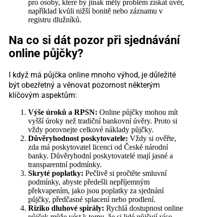
pro osoby, které by jinak měly problém získat úvěr,
například kvůli nižší bonitě nebo záznamu v
registru dlužníků.
Na co si dát pozor při sjednávání
online půjčky?
I když má půjčka online mnoho výhod, je důležité
být obezřetný a věnovat pozornost některým
klíčovým aspektům:
Výše úroků a RPSN:
Online půjčky mohou mít
vyšší úroky než tradiční bankovní úvěry. Proto si
vždy porovnejte celkové náklady půjčky.
Důvěryhodnost poskytovatele:
Vždy si ověřte,
zda má poskytovatel licenci od České národní
banky. Důvěryhodní poskytovatelé mají jasné a
transparentní podmínky.
Skryté poplatky:
Pečlivě si pročtěte smluvní
podmínky, abyste předešli nepříjemným
překvapením, jako jsou poplatky za sjednání
půjčky, předčasné splacení nebo prodlení.
Riziko dluhové spirály:
Rychlá dostupnost online
půjček může vést k tomu, že si lidé půjčují více,