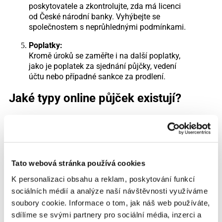
poskytovatele a zkontrolujte, zda má licenci
od České národní banky. Vyhýbejte se
společnostem s neprůhlednými podmínkami.
Poplatky:
Kromě úroků se zaměřte i na další poplatky,
jako je poplatek za sjednání půjčky, vedení
účtu nebo případné sankce za prodlení.
Jaké typy online půjček existují?
Online půjčky lze rozdělit podle různých kritérií. Zde
jsou nejčastější typy, se kterými se můžete setkat:
Rychlé půjčky:
Tento typ půjčky je určen pro lidi, kteří
Tato webová stránka používá cookies
potřebují finance okamžitě. Částky bývají
K personalizaci obsahu a reklam, poskytování funkcí
nižší (obvykle do 20 000 Kč) a splatnost
krátká (do 30 dnů). Výhodou je rychlost,
sociálních médií a analýze naší návštěvnosti využíváme
nevýhodou vyšší úrokové sazby.
soubory cookie. Informace o tom, jak náš web používáte,
sdílíme se svými partnery pro sociální média, inzerci a
Spotřebitelské půjčky: