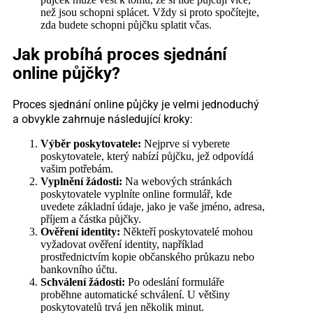
než jsou schopni splácet. Vždy si proto spočítejte,
zda budete schopni půjčku splatit včas.
Jak probíhá proces sjednání
online půjčky?
Proces sjednání online půjčky je velmi jednoduchý
a obvykle zahrnuje následující kroky:
Výběr poskytovatele:
Nejprve si vyberete
poskytovatele, který nabízí půjčku, jež odpovídá
vašim potřebám.
Vyplnění žádosti:
Na webových stránkách
poskytovatele vyplníte online formulář, kde
uvedete základní údaje, jako je vaše jméno, adresa,
příjem a částka půjčky.
Ověření identity:
Někteří poskytovatelé mohou
vyžadovat ověření identity, například
prostřednictvím kopie občanského průkazu nebo
bankovního účtu.
Schválení žádosti:
Po odeslání formuláře
proběhne automatické schválení. U většiny
poskytovatelů trvá jen několik minut.