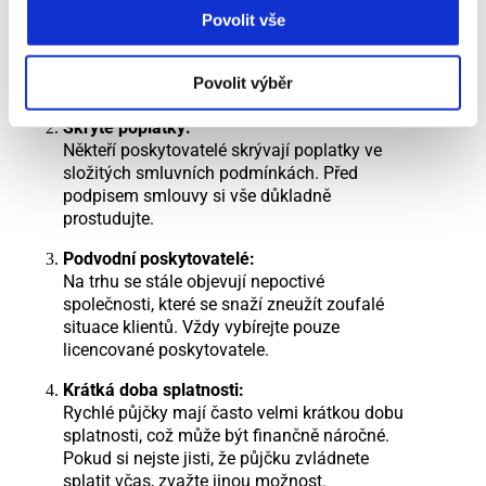
Snadná dostupnost online půjček může vést
Povolit vše
k tomu, že si lidé půjčují více, než jsou
schopni splácet. Vždy si pečlivě spočítejte,
Povolit výběr
zda zvládnete půjčku splatit včas.
Skryté poplatky:
Někteří poskytovatelé skrývají poplatky ve
složitých smluvních podmínkách. Před
podpisem smlouvy si vše důkladně
prostudujte.
Podvodní poskytovatelé:
Na trhu se stále objevují nepoctivé
společnosti, které se snaží zneužít zoufalé
situace klientů. Vždy vybírejte pouze
licencované poskytovatele.
Krátká doba splatnosti:
Rychlé půjčky mají často velmi krátkou dobu
splatnosti, což může být finančně náročné.
Pokud si nejste jisti, že půjčku zvládnete
splatit včas, zvažte jinou možnost.