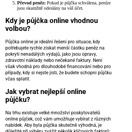
Převod peněz:
Pokud je půjčka schválena, peníze
jsou okamžitě odeslány na váš účet.
Kdy je půjčka online vhodnou
volbou?
Půjčka online je ideální řešení pro situace, kdy
potřebujete rychle získat menší částku peněz na
pokrytí nenadálých výdajů, jako jsou opravy,
zdravotní náklady nebo nečekané faktury. Není
však vhodná pro dlouhodobé financování nebo pro
případy, kdy si nejste jisti, že budete schopni půjčku
včas splatit.
Jak vybrat nejlepší online
půjčku?
Na trhu existuje velké množství poskytovatelů
online půjček, což vám umožňuje vybírat z různých
nabídek. Aby byla půjčka skutečně výhodná, je
důležité při výběru zvážit několik klíčových faktorů: