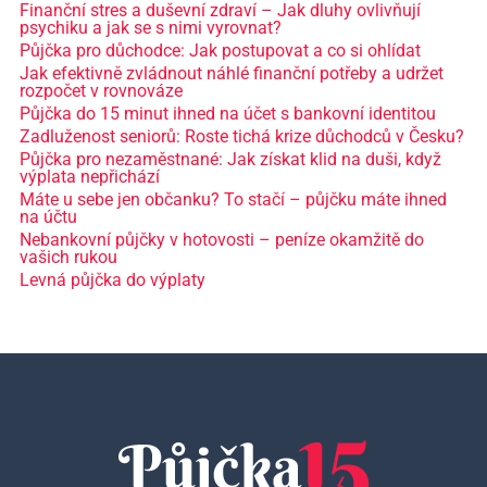
Finanční stres a duševní zdraví – Jak dluhy ovlivňují
psychiku a jak se s nimi vyrovnat?
Půjčka pro důchodce: Jak postupovat a co si ohlídat
Jak efektivně zvládnout náhlé finanční potřeby a udržet
rozpočet v rovnováze
Půjčka do 15 minut ihned na účet s bankovní identitou
Zadluženost seniorů: Roste tichá krize důchodců v Česku?
Půjčka pro nezaměstnané: Jak získat klid na duši, když
výplata nepřichází
Máte u sebe jen občanku? To stačí – půjčku máte ihned
na účtu
Nebankovní půjčky v hotovosti – peníze okamžitě do
vašich rukou
Levná půjčka do výplaty