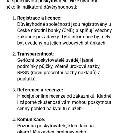
na spolehlivost poskytovatele. Níže uvádíme
několik indikátorů důvěryhodnosti:
Registrace a licence:
Důvěryhodné společnosti jsou registrovány u
České národní banky (ČNB) a splňují všechny
zákonné požadavky. Tyto informace by měly
být uvedeny na jejich webových stránkách.
Transparentnost:
Seriózní poskytovatelé uvádějí jasné
podmínky půjčky, včetně úrokové sazby,
RPSN (roční procentní sazby nákladů) a
poplatků.
Reference a recenze:
Hledejte online recenze od zákazníků. Kladné
i záporné zkušenosti vám mohou poskytnout
cenný pohled na kvalitu služeb.
Komunikace:
Pozor na poskytovatele, kteří tlačí na
okamžité uzavření smlouvy nebo