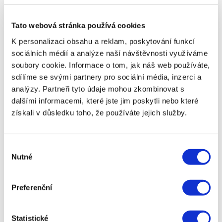
půjčky, včetně úroků, poplatků a RPSN, musí
být jasně uvedeny ve smlouvě.
Právo na odstoupení:
Klient má právo
Tato webová stránka používá cookies
odstoupit od smlouvy do 14 dnů bez udání
důvodu.
K personalizaci obsahu a reklam, poskytování funkcí
sociálních médií a analýze naší návštěvnosti využíváme
2. Dozor České národní banky (ČNB)
soubory cookie. Informace o tom, jak náš web používáte,
sdílíme se svými partnery pro sociální média, inzerci a
analýzy. Partneři tyto údaje mohou zkombinovat s
Všichni nebankovní poskytovatelé úvěrů musí být
dalšími informacemi, které jste jim poskytli nebo které
registrováni u České národní banky.
získali v důsledku toho, že používáte jejich služby.
Veřejný registr:
Spotřebitelé si mohou ověřit,
zda je poskytovatel registrován, na oficiálním
webu ČNB.
Výběr
Sankce za porušení:
ČNB má právo udělit
Nutné
pokuty nebo odebrat licenci subjektům, které
souhlasu
porušují zákon.
3. Ochrana osobních údajů (GDPR)
Preferenční
Statistické
Při sjednávání půjčky poskytujete citlivé osobní