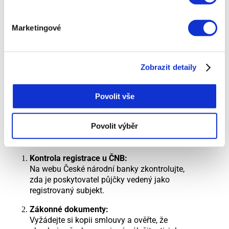
údaje, které musí být chráněny podle nařízení
GDPR:
Marketingové
Souhlas se zpracováním údajů:
Poskytovatel
je povinen informovat vás o způsobu
zpracování údajů a získat váš souhlas.
Právo na přístup:
Můžete kdykoli požádat o
Zobrazit detaily
přehled, jaké údaje o vás poskytovatel eviduje.
Povolit vše
Specifické doporučení: Jak si
ověřit, že společnost jedná
Povolit výběr
legálně?
Kontrola registrace u ČNB:
Na webu České národní banky zkontrolujte,
zda je poskytovatel půjčky vedený jako
registrovaný subjekt.
Zákonné dokumenty:
Vyžádejte si kopii smlouvy a ověřte, že