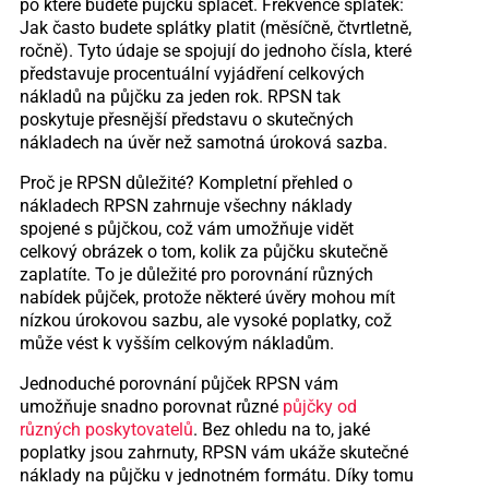
po které budete půjčku splácet. Frekvence splátek:
Jak často budete splátky platit (měsíčně, čtvrtletně,
ročně). Tyto údaje se spojují do jednoho čísla, které
představuje procentuální vyjádření celkových
nákladů na půjčku za jeden rok. RPSN tak
poskytuje přesnější představu o skutečných
nákladech na úvěr než samotná úroková sazba.
Proč je RPSN důležité? Kompletní přehled o
nákladech RPSN zahrnuje všechny náklady
spojené s půjčkou, což vám umožňuje vidět
celkový obrázek o tom, kolik za půjčku skutečně
zaplatíte. To je důležité pro porovnání různých
nabídek půjček, protože některé úvěry mohou mít
nízkou úrokovou sazbu, ale vysoké poplatky, což
může vést k vyšším celkovým nákladům.
Jednoduché porovnání půjček RPSN vám
umožňuje snadno porovnat různé
půjčky od
různých poskytovatelů
. Bez ohledu na to, jaké
poplatky jsou zahrnuty, RPSN vám ukáže skutečné
náklady na půjčku v jednotném formátu. Díky tomu