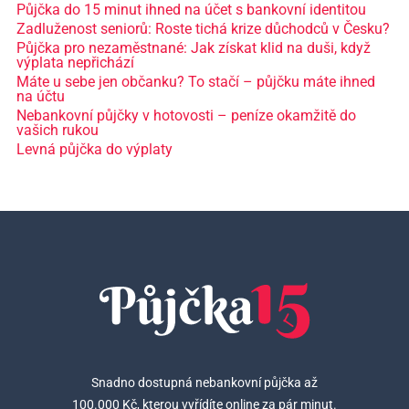
Půjčka do 15 minut ihned na účet s bankovní identitou
Zadluženost seniorů: Roste tichá krize důchodců v Česku?
Půjčka pro nezaměstnané: Jak získat klid na duši, když
výplata nepřichází
Máte u sebe jen občanku? To stačí – půjčku máte ihned
na účtu
Nebankovní půjčky v hotovosti – peníze okamžitě do
vašich rukou
Levná půjčka do výplaty
Snadno dostupná nebankovní půjčka až
100.000 Kč, kterou vyřídíte online za pár minut.