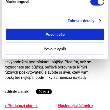
zahrnuty v RPSN. Pokud máte jakékoli
Marketingové
pochybnosti, konzultujte smlouvu s finančním
poradcem.
RPSN je klíčovým ukazatelem při výběru půjčky,
Zobrazit detaily
protože vám poskytuje přesný přehled o
skutečných nákladech na úvěr. Sledování RPSN
Povolit vše
vám umožní porovnat různé nabídky a vybrat si tu
nejvýhodnější, která odpovídá vašim finančním
potřebám. I když může být RPSN pro někoho
Povolit výběr
složitým pojmem, jeho pochopení je nezbytné pro
informované rozhodování a ochranu před
nevýhodnými podmínkami půjčky. Předtím, než se
rozhodnete pro půjčku, pečlivě porovnejte RPSN
různých poskytovatelů a zvolte si úvěr, který vám
poskytne nejlepší podmínky za nejnižší náklady.
Sdílejte článek
< Předchozí článek
Následující článek >