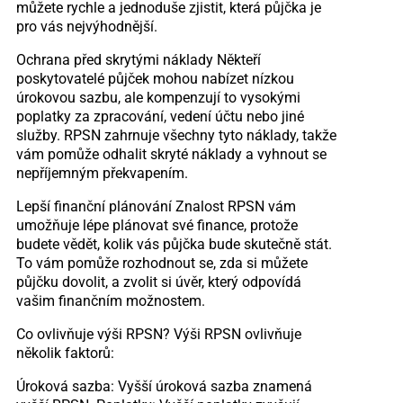
můžete rychle a jednoduše zjistit, která půjčka je
pro vás nejvýhodnější.
Ochrana před skrytými náklady Někteří
poskytovatelé půjček mohou nabízet nízkou
úrokovou sazbu, ale kompenzují to vysokými
poplatky za zpracování, vedení účtu nebo jiné
služby. RPSN zahrnuje všechny tyto náklady, takže
vám pomůže odhalit skryté náklady a vyhnout se
nepříjemným překvapením.
Lepší finanční plánování Znalost RPSN vám
umožňuje lépe plánovat své finance, protože
budete vědět, kolik vás půjčka bude skutečně stát.
To vám pomůže rozhodnout se, zda si můžete
půjčku dovolit, a zvolit si úvěr, který odpovídá
vašim finančním možnostem.
Co ovlivňuje výši RPSN? Výši RPSN ovlivňuje
několik faktorů:
Úroková sazba: Vyšší úroková sazba znamená