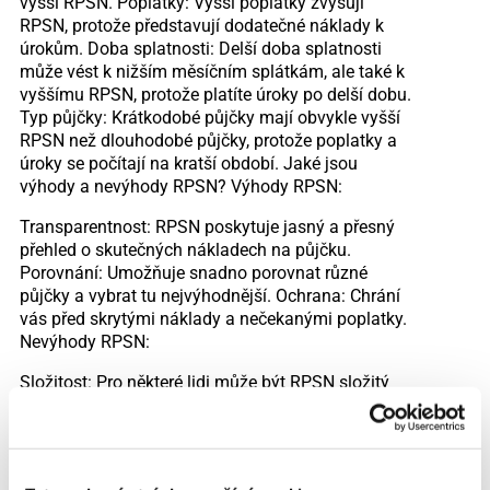
vyšší RPSN. Poplatky: Vyšší poplatky zvyšují
RPSN, protože představují dodatečné náklady k
úrokům. Doba splatnosti: Delší doba splatnosti
může vést k nižším měsíčním splátkám, ale také k
vyššímu RPSN, protože platíte úroky po delší dobu.
Typ půjčky: Krátkodobé půjčky mají obvykle vyšší
RPSN než dlouhodobé půjčky, protože poplatky a
úroky se počítají na kratší období. Jaké jsou
výhody a nevýhody RPSN? Výhody RPSN:
Transparentnost: RPSN poskytuje jasný a přesný
přehled o skutečných nákladech na půjčku.
Porovnání: Umožňuje snadno porovnat různé
půjčky a vybrat tu nejvýhodnější. Ochrana: Chrání
vás před skrytými náklady a nečekanými poplatky.
Nevýhody RPSN:
Složitost: Pro některé lidi může být RPSN složitý
pojem a může být obtížné mu porozumět bez
důkladného vysvětlení. Nezohledňuje všechny
aspekty: RPSN nezohledňuje například flexibilitu
splácení nebo možnost předčasného splacení bez