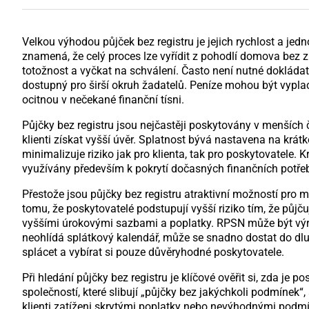
Velkou výhodou půjček bez registru je jejich rychlost a je
znamená, že celý proces lze vyřídit z pohodlí domova bez zb
totožnost a vyčkat na schválení. Často není nutné dokládat p
dostupný pro širší okruh žadatelů. Peníze mohou být vyplace
ocitnou v nečekané finanční tísni.
Půjčky bez registru jsou nejčastěji poskytovány v menších 
klienti získat vyšší úvěr. Splatnost bývá nastavena na krát
minimalizuje riziko jak pro klienta, tak pro poskytovatele.
využívány především k pokrytí dočasných finančních potřeb,
Přestože jsou půjčky bez registru atraktivní možností pro m
tomu, že poskytovatelé podstupují vyšší riziko tím, že půjčuj
vyššími úrokovými sazbami a poplatky. RPSN může být výraz
neohlídá splátkový kalendář, může se snadno dostat do dluh
splácet a vybírat si pouze důvěryhodné poskytovatele.
Při hledání půjčky bez registru je klíčové ověřit si, zda j
společností, které slibují „půjčky bez jakýchkoli podmínek“,
klienti zatíženi skrytými poplatky nebo nevýhodnými podm