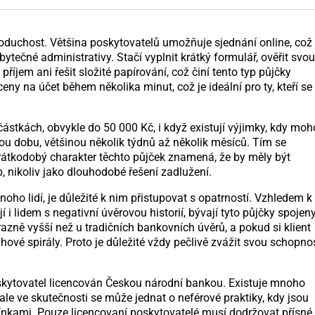
dnoduchost. Většina poskytovatelů umožňuje sjednání online, což
ytečné administrativy. Stačí vyplnit krátký formulář, ověřit svou
říjem ani řešit složité papírování, což činí tento typ půjčky
ny na účet během několika minut, což je ideální pro ty, kteří se
částkách, obvykle do 50 000 Kč, i když existují výjimky, kdy mo
kou dobu, většinou několik týdnů až několik měsíců. Tím se
 Krátkodobý charakter těchto půjček znamená, že by měly být
 nikoliv jako dlouhodobé řešení zadlužení.
noho lidí, je důležité k nim přistupovat s opatrností. Vzhledem k
í i lidem s negativní úvěrovou historií, bývají tyto půjčky spojen
ně vyšší než u tradičních bankovních úvěrů, a pokud si klient
ové spirály. Proto je důležité vždy pečlivě zvážit svou schopno
e poskytovatel licencován Českou národní bankou. Existuje mnoho
 ale ve skutečnosti se může jednat o neférové praktiky, kdy jsou
ínkami. Pouze licencovaní poskytovatelé musí dodržovat přísné