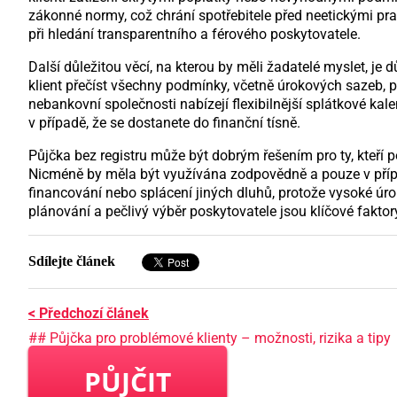
zákonné normy, což chrání spotřebitele před neetickými pr
při hledání transparentního a férového poskytovatele.
Další důležitou věcí, na kterou by měli žadatelé myslet, j
klient přečíst všechny podmínky, včetně úrokových sazeb, 
nebankovní společnosti nabízejí flexibilnější splátkové ka
v případě, že se dostanete do finanční tísně.
Půjčka bez registru může být dobrým řešením pro ty, kteří 
Nicméně by měla být využívána zodpovědně a pouze v přípa
financování nebo splácení jiných dluhů, protože vysoké úr
plánování a pečlivý výběr poskytovatele jsou klíčové fakt
Sdílejte článek
< Předchozí článek
## Půjčka pro problémové klienty – možnosti, rizika a tipy
PŮJČIT