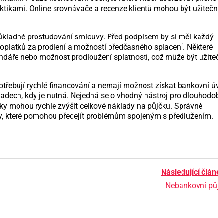
aktikami. Online srovnávače a recenze klientů mohou být užitečn
e důkladné prostudování smlouvy. Před podpisem by si měl každý
poplatků za prodlení a možností předčasného splacení. Některé
lendáře nebo možnost prodloužení splatnosti, což může být užite
potřebují rychlé financování a nemají možnost získat bankovní úv
dech, kdy je nutná. Nejedná se o vhodný nástroj pro dlouhodo
oky mohou rychle zvýšit celkové náklady na půjčku. Správné
ory, které pomohou předejít problémům spojeným s předlužením.
Následující člán
Nebankovní pů