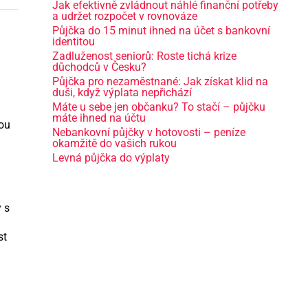
Jak efektivně zvládnout náhlé finanční potřeby
a udržet rozpočet v rovnováze
Půjčka do 15 minut ihned na účet s bankovní
identitou
Zadluženost seniorů: Roste tichá krize
důchodců v Česku?
Půjčka pro nezaměstnané: Jak získat klid na
duši, když výplata nepřichází
Máte u sebe jen občanku? To stačí – půjčku
máte ihned na účtu
hou
Nebankovní půjčky v hotovosti – peníze
okamžitě do vašich rukou
Levná půjčka do výplaty
y s
st