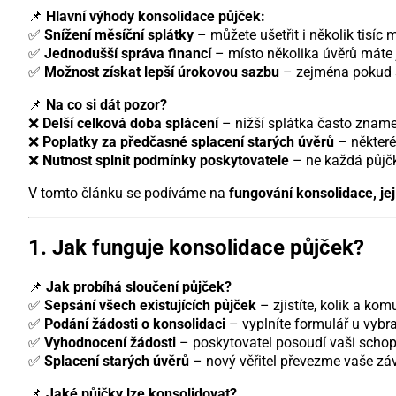
📌
Hlavní výhody konsolidace půjček:
✅
Snížení měsíční splátky
– můžete ušetřit i několik tisíc 
✅
Jednodušší správa financí
– místo několika úvěrů máte 
✅
Možnost získat lepší úrokovou sazbu
– zejména pokud se
📌
Na co si dát pozor?
❌
Delší celková doba splácení
– nižší splátka často zname
❌
Poplatky za předčasné splacení starých úvěrů
– některé
❌
Nutnost splnit podmínky poskytovatele
– ne každá půjčk
V tomto článku se podíváme na
fungování konsolidace, je
1. Jak funguje konsolidace půjček?
📌
Jak probíhá sloučení půjček?
✅
Sepsání všech existujících půjček
– zjistíte, kolik a komu
✅
Podání žádosti o konsolidaci
– vyplníte formulář u vybr
✅
Vyhodnocení žádosti
– poskytovatel posoudí vaši schop
✅
Splacení starých úvěrů
– nový věřitel převezme vaše záv
📌
Jaké půjčky lze konsolidovat?