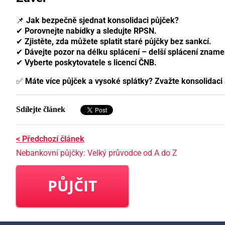
📌
Jak bezpečně sjednat konsolidaci půjček?
✔
Porovnejte nabídky a sledujte RPSN.
✔
Zjistěte, zda můžete splatit staré půjčky bez sankcí.
✔
Dávejte pozor na délku splácení – delší splácení zname
✔
Vyberte poskytovatele s licencí ČNB.
✅
Máte více půjček a vysoké splátky? Zvažte konsolidaci 
Sdílejte článek
< Předchozí článek
Nebankovní půjčky: Velký průvodce od A do Z
PŮJČIT