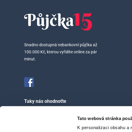
Snadno dostupná nebankovní půjčka až
100.000 Kč, kterou vyřídíte online za pár
minut.
Taky nás ohodnoťte
Tato webová stránka použ
4.6/5 a ohodnotilo nás 458 zákazníků
K personalizaci obsahu a 