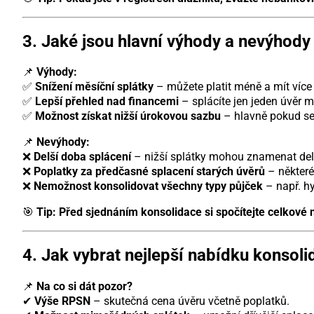
3. Jaké jsou hlavní výhody a nevýhody
📌
Výhody:
✅
Snížení měsíční splátky
– můžete platit méně a mít více
✅
Lepší přehled nad financemi
– splácíte jen jeden úvěr m
✅
Možnost získat nižší úrokovou sazbu
– hlavně pokud se 
📌
Nevýhody:
❌
Delší doba splácení
– nižší splátky mohou znamenat del
❌
Poplatky za předčasné splacení starých úvěrů
– některé
❌
Nemožnost konsolidovat všechny typy půjček
– např. h
🎯
Tip:
Před sjednáním konsolidace si spočítejte celkové n
4. Jak vybrat nejlepší nabídku konsol
📌
Na co si dát pozor?
✔
Výše RPSN
– skutečná cena úvěru včetně poplatků.