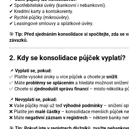
✔ Spotřebitelské úvěry (bankovní i nebankovní).
✔ Kreditní karty a kontokorenty.
✔ Rychlé půjčky (mikroúvěry).
✔ Leasingové smlouvy a splátkové úvěry.
🎯
Tip:
Před sjednáním konsolidace si spočítejte, zda se 
závazků.
2. Kdy se konsolidace půjček vyplatí?
📌
Vyplatí se, pokud:
✅ Platíte vysoké úroky u více půjček a chcete je
snížit
.
✅ Máte
problémy se splácením
a hledáte možnost snížení 
✅ Chcete si
zjednodušit správu financí
– místo několika pů
📌
Nevyplatí se, pokud:
❌ Vaše půjčky mají už teď
výhodné podmínky
– snížení sp
❌ Platíte jen
malé částky
– konsolidace menších půjček ne
❌ Máte
negativní záznam v registrech
– některé banky nem
🎯
Tip:
Pokud jste v registrech dlužníků, zvažte nebankovn