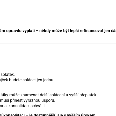
vám opravdu vyplatí – někdy může být lepší refinancovat jen čá
splátek.
jček budete splácet jen jednu.
látky může znamenat delší splácení a vyšší přeplatek.
musí přinést výraznou úsporu.
usí konsolidaci schválit.
í konsolidaci – je dostupnější, ale s vyšším úrokem.