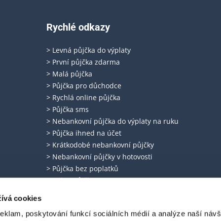
Rychlé odkazy
> Levná půjčka do výplaty
> První půjčka zdarma
> Malá půjčka
> Půjčka pro důchodce
> Rychlá online půjčka
> Půjčka sms
> Nebankovní půjčka do výplaty na ruku
> Půjčka ihned na účet
> Krátkodobé nebankovní půjčky
> Nebankovní půjčky v hotovosti
> Půjčka bez poplatků
> Mikro půjčky
> Půjčka ještě dnes
ívá cookies
> Dlouhodobá půjčka
reklam, poskytování funkcí sociálních médií a analýze naší návš
> Spotřebitelský úvěr