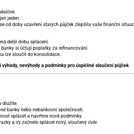
měsíčně.
jen jeden.
 od doby uzavření starých půjček zlepšila vaše finanční situac
ná delší dobu splácení.
 banky si účtují poplatky za refinancování.
a lze sloučit do konsolidace.
jí výhody, nevýhody a podmínky pro úspěšné sloučení půjček
.
 dlužíte.
ané banky nebo nebankovní společnosti.
nost splácet a navrhne nové podmínky.
azky a vy začnete splácet nový, sloučený úvěr.