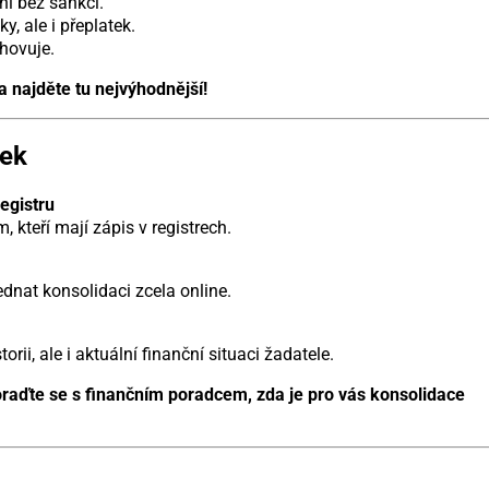
ní bez sankcí.
y, ale i přeplatek.
hovuje.
a najděte tu nejvýhodnější!
ček
egistru
 kteří mají zápis v registrech.
nat konsolidaci zcela online.
ii, ale i aktuální finanční situaci žadatele.
raďte se s finančním poradcem, zda je pro vás konsolidace