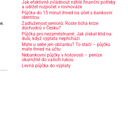
Jak efektivně zvládnout náhlé finanční potřeby
a udržet rozpočet v rovnováze
Půjčka do 15 minut ihned na účet s bankovní
identitou
e.
Zadluženost seniorů: Roste tichá krize
důchodců v Česku?
Půjčka pro nezaměstnané: Jak získat klid na
duši, když výplata nepřichází
Máte u sebe jen občanku? To stačí – půjčku
máte ihned na účtu
Nebankovní půjčky v hotovosti – peníze
okamžitě do vašich rukou
Levná půjčka do výplaty