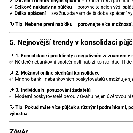
✔
Možnost mimořádných splátek
– umožní dřívější splace
✔
Celkové náklady na půjčku
– porovnejte nejen výši splátk
✔
Délka splácení
– zvažte, zda vám delší doba splácení vy
🎯
Tip:
Neberte první nabídku – porovnejte více možností 
5. Nejnovější trendy v konsolidaci půj
📌
1. Konsolidace i pro klienty s negativním záznamem v r
✅ Některé nebankovní společnosti nabízí konsolidaci i lidem,
📌
2. Možnost online sjednání konsolidace
✅ Mnoho bank i nebankovních poskytovatelů umožňuje sjed
📌
3. Individuální posuzování žadatelů
✅ Moderní poskytovatelé berou v úvahu nejen úvěrovou histor
🎯
Tip:
Pokud máte více půjček s různými podmínkami, po
výhodná.
Závěr