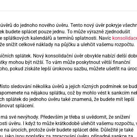
 úvěrů do jednoho nového úvěru. Tento nový úvěr pokryje všech
tek budete splácet pouze jednu. To může výrazně zjednodušit
ce splátkových kalendářů a termínů splatnosti. Navíc
konsolidac
e snížit celkové náklady na půjčku a ulehčit vašemu rozpočtu.
íčních splátek. Nový konsolidační úvěr obvykle nabízí delší dob
átky mohou být nižší. To vám může poskytnout větší finanční
oho, pokud získáte lepší úrokovou sazbu, můžete ušetřit na úroc
ísto sledování několika úvěrů a jejich různých podmínek se bud
e zapomenete na nějakou splátku, což by mohlo vést k sankcím n
h splátek do jednoho úvěru také znamená, že budete mít lepší
ánovat splácení.
má své nevýhody. Především je třeba si uvědomit, že snížení
ti úvěru. I když to může krátkodobě ulehčit vašemu rozpočtu, 
na úrocích, protože úvěr budete splácet déle. Důležité je také
, jako jsou poplatky za zpracování úvěru, případné sankce za