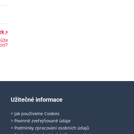
ek >
může
ci?
Užitečné informace
> Jak používáme Cookies
> Povinně zveřejňované údaje
> Podmínky zpracování osobních údajů