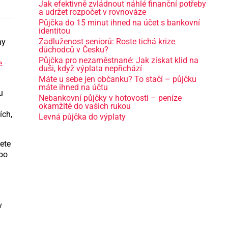
Jak efektivně zvládnout náhlé finanční potřeby
a udržet rozpočet v rovnováze
Půjčka do 15 minut ihned na účet s bankovní
identitou
Zadluženost seniorů: Roste tichá krize
ny
důchodců v Česku?
Půjčka pro nezaměstnané: Jak získat klid na
e
duši, když výplata nepřichází
Máte u sebe jen občanku? To stačí – půjčku
máte ihned na účtu
u
Nebankovní půjčky v hotovosti – peníze
okamžitě do vašich rukou
ích,
Levná půjčka do výplaty
ete
ebo
v