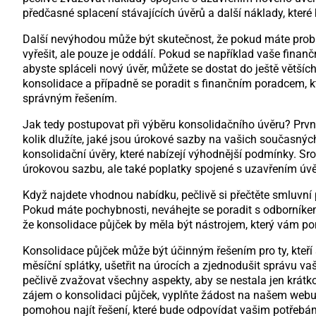
předčasné splacení stávajících úvěrů a další náklady, které
Další nevýhodou může být skutečnost, že pokud máte probl
vyřešit, ale pouze je oddálí. Pokud se například vaše fina
abyste spláceli nový úvěr, můžete se dostat do ještě většíc
konsolidace a případně se poradit s finančním poradcem, 
správným řešením.
Jak tedy postupovat při výběru konsolidačního úvěru? První
kolik dlužíte, jaké jsou úrokové sazby na vašich současnýc
konsolidační úvěry, které nabízejí výhodnější podmínky. S
úrokovou sazbu, ale také poplatky spojené s uzavřením úvěr
Když najdete vhodnou nabídku, pečlivě si přečtěte smluvní
Pokud máte pochybnosti, neváhejte se poradit s odborníke
že konsolidace půjček by měla být nástrojem, který vám pomůž
Konsolidace půjček může být účinným řešením pro ty, kteří
měsíční splátky, ušetřit na úrocích a zjednodušit správu vaš
pečlivě zvažovat všechny aspekty, aby se nestala jen krátko
zájem o konsolidaci půjček, vyplňte žádost na našem webu 
pomohou najít řešení, které bude odpovídat vašim potřebám 