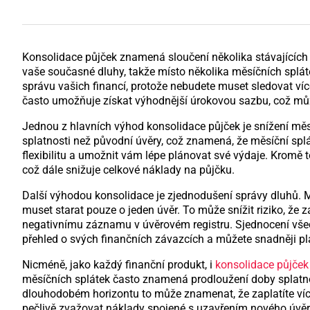
Konsolidace půjček znamená sloučení několika stávajících
vaše současné dluhy, takže místo několika měsíčních splá
správu vašich financí, protože nebudete muset sledovat ví
často umožňuje získat výhodnější úrokovou sazbu, což můž
Jednou z hlavních výhod konsolidace půjček je snížení měs
splatnosti než původní úvěry, což znamená, že měsíční spl
flexibilitu a umožnit vám lépe plánovat své výdaje. Kromě t
což dále snižuje celkové náklady na půjčku.
Další výhodou konsolidace je zjednodušení správy dluhů. M
muset starat pouze o jeden úvěr. To může snížit riziko, ž
negativnímu záznamu v úvěrovém registru. Sjednocení všec
přehled o svých finančních závazcích a můžete snadněji pl
Nicméně, jako každý finanční produkt, i
konsolidace půjček
měsíčních splátek často znamená prodloužení doby splatnos
dlouhodobém horizontu to může znamenat, že zaplatíte více 
pečlivě zvažovat náklady spojené s uzavřením nového úvěru