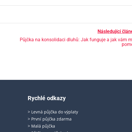
Následující člán
Půjčka na konsolidaci dluhů: Jak funguje a jak vám 
pomo
Rychlé odkazy
> Levná půjčka do výplaty
> První půjčka zdarma
> Malá půjčka