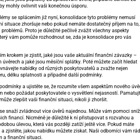
 by mohly ovlivnit vaši konečnou úsporu.
émy se splácením již nyní, konsolidace tyto problémy nemusí
nční situace zhoršuje nebo pokud nemáte dostatečný příjem na to,
h problémů. Proto je důležité pečlivě zvážit všechny aspekty
který vám pomůže rozhodnout se, zda je konsolidace pro vás
m krokem je zjistit, jaké jsou vaše aktuální finanční závazky –
h úvěrech a jaké jsou měsíční splátky. Poté můžete začít hledat
rovnávejte nabídky od různých poskytovatelů a zvažte nejen
u, délku splatnosti a případné další podmínky.
 podmínky a ujistěte se, že rozumíte všem aspektům nového úvě
m nebo požádat poskytovatele o vysvětlení nejasností. Pamatujt
e zlepšit vaši finanční situaci, nikoli ji zhoršit.
 se snaží zvládnout více úvěrů najednou. Může vám pomoci sníž
ich financí. Nicméně je důležité k ní přistupovat s rozvahou a
dobou úlevou, která vás později zatíží ještě více. Pokud máte
a zjistěte, jakou nabídku můžete získat. Naši odborníci vám rád
a finanční situaci.