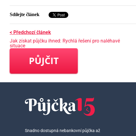
Sdílejte článek
< Předchozí článek
Jak získat půjčku ihned: Rychlá řešení pro naléhavé
situace
PŮJČIT
Snadno dostupná nebankovní půjčka až