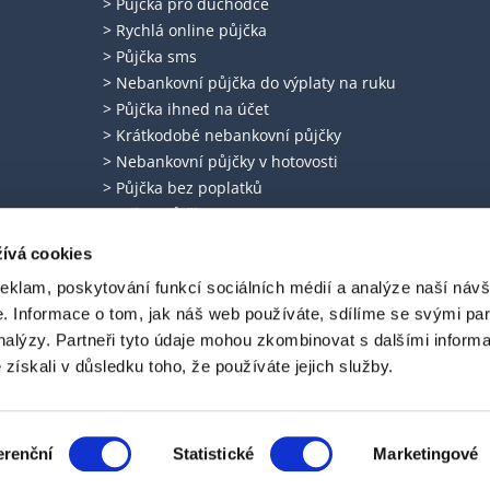
> Půjčka pro důchodce
> Rychlá online půjčka
> Půjčka sms
> Nebankovní půjčka do výplaty na ruku
> Půjčka ihned na účet
> Krátkodobé nebankovní půjčky
> Nebankovní půjčky v hotovosti
> Půjčka bez poplatků
> Mikro půjčky
> Půjčka ještě dnes
ívá cookies
> Dlouhodobá půjčka
reklam, poskytování funkcí sociálních médií a analýze naší návš
> Spotřebitelský úvěr
 Informace o tom, jak náš web používáte, sdílíme se svými par
analýzy. Partneři tyto údaje mohou zkombinovat s dalšími inform
é získali v důsledku toho, že používáte jejich služby.
 Čéčova 636/54, 37004, České Budějovice
h úvěrů. DSCredit s.r.o. neposkytuje radu ve smyslu § 85 odst. 1 zákona č. 257/
erenční
Statistické
Marketingové