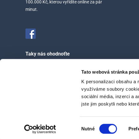
100.000 Kč, kterou vyřídíte online za pár
minut.
Taky nás ohodnoťte
Tato webová stránka použ
4.6/5 a ohodnotilo nás 458 zákazníků
K personalizaci obsahu a 
využíváme soubory cookie.
sociální média, inzerci a 
jste jim poskytli nebo kter
© Copyright 2011-2026 DSCredit s.r.o., IČ: 058 38 223, se sídlem
Výběr
DSCredit s.r.o. je samostatným zprostředkovatelem spotřebitelskýc
Nutné
Pref
souhlasu