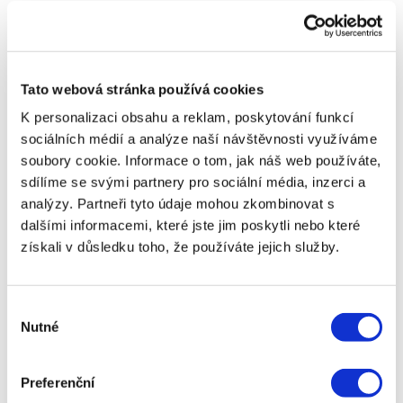
bance.
Pokud potřebujete peníze ihned, doporučujeme
využít možnost okamžitého převodu, pokud je k
dispozici. Tím zajistíte, že peníze budete mít na
Tato webová stránka používá cookies
účtu co nejdříve.
K personalizaci obsahu a reklam, poskytování funkcí
sociálních médií a analýze naší návštěvnosti využíváme
Sdílejte článek
soubory cookie. Informace o tom, jak náš web používáte,
sdílíme se svými partnery pro sociální média, inzerci a
< Předchozí článek
Následující článek >
analýzy. Partneři tyto údaje mohou zkombinovat s
SMS půjčka: Jaké jsou
Jak si vybrat správnou
dalšími informacemi, které jste jim poskytli nebo které
její výhody, nevýhody a
půjčku a proč je to
získali v důsledku toho, že používáte jejich služby.
kdy se vyplatí
snadné
PŮJČIT
Výběr
Nutné
souhlasu
Rubriky
Preferenční
Půjčky