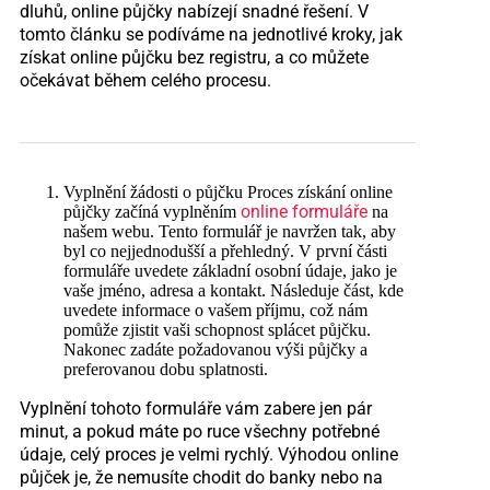
dluhů, online půjčky nabízejí snadné řešení. V
tomto článku se podíváme na jednotlivé kroky, jak
získat online půjčku bez registru, a co můžete
očekávat během celého procesu.
Vyplnění žádosti o půjčku Proces získání online
online formuláře
půjčky začíná vyplněním
na
našem webu. Tento formulář je navržen tak, aby
byl co nejjednodušší a přehledný. V první části
formuláře uvedete základní osobní údaje, jako je
vaše jméno, adresa a kontakt. Následuje část, kde
uvedete informace o vašem příjmu, což nám
pomůže zjistit vaši schopnost splácet půjčku.
Nakonec zadáte požadovanou výši půjčky a
preferovanou dobu splatnosti.
Vyplnění tohoto formuláře vám zabere jen pár
minut, a pokud máte po ruce všechny potřebné
údaje, celý proces je velmi rychlý. Výhodou online
půjček je, že nemusíte chodit do banky nebo na