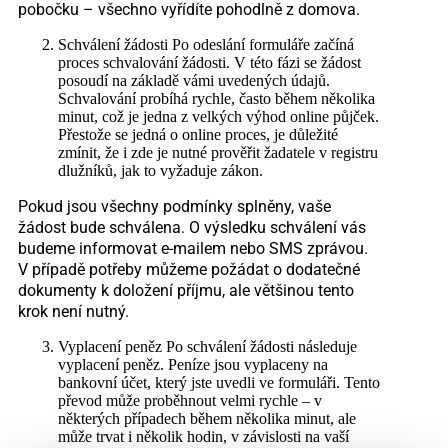
pobočku – všechno vyřídíte pohodlně z domova.
Schválení žádosti Po odeslání formuláře začíná
proces schvalování žádosti. V této fázi se žádost
posoudí na základě vámi uvedených údajů.
Schvalování probíhá rychle, často během několika
minut, což je jedna z velkých výhod online půjček.
Přestože se jedná o online proces, je důležité
zmínit, že i zde je nutné prověřit žadatele v registru
dlužníků, jak to vyžaduje zákon.
Pokud jsou všechny podmínky splněny, vaše
žádost bude schválena. O výsledku schválení vás
budeme informovat e-mailem nebo SMS zprávou.
V případě potřeby můžeme požádat o dodatečné
dokumenty k doložení příjmu, ale většinou tento
krok není nutný.
Vyplacení peněz Po schválení žádosti následuje
vyplacení peněz. Peníze jsou vyplaceny na
bankovní účet, který jste uvedli ve formuláři. Tento
převod může proběhnout velmi rychle – v
některých případech během několika minut, ale
může trvat i několik hodin, v závislosti na vaší