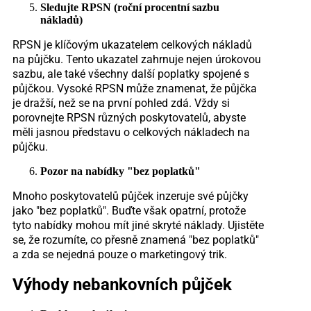
Sledujte RPSN (roční procentní sazbu
nákladů)
RPSN je klíčovým ukazatelem celkových nákladů
na půjčku. Tento ukazatel zahrnuje nejen úrokovou
sazbu, ale také všechny další poplatky spojené s
půjčkou. Vysoké RPSN může znamenat, že půjčka
je dražší, než se na první pohled zdá. Vždy si
porovnejte RPSN různých poskytovatelů, abyste
měli jasnou představu o celkových nákladech na
půjčku.
Pozor na nabídky "bez poplatků"
Mnoho poskytovatelů půjček inzeruje své půjčky
jako "bez poplatků". Buďte však opatrní, protože
tyto nabídky mohou mít jiné skryté náklady. Ujistěte
se, že rozumíte, co přesně znamená "bez poplatků"
a zda se nejedná pouze o marketingový trik.
Výhody nebankovních půjček