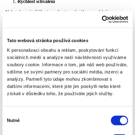
Rychlost schválení
Nebankovní půjčky jsou často schváleny rychleji
než
bankovní úvěry
. Proces žádosti je obvykle
jednodušší a méně byrokratický, což znamená, že
peníze můžete obdržet během několika minut až
hodin.
Tato webová stránka používá cookies
Dostupnost pro širokou škálu žadatelů
K personalizaci obsahu a reklam, poskytování funkcí
sociálních médií a analýze naší návštěvnosti využíváme
Nebankovní půjčky jsou často dostupné i pro
soubory cookie. Informace o tom, jak náš web používáte,
žadatele s horší kreditní historií. To znamená, že i
lidé, kteří by jinak měli problémy se získáním
sdílíme se svými partnery pro sociální média, inzerci a
bankovního úvěru, mohou získat finanční pomoc.
analýzy. Partneři tyto údaje mohou zkombinovat s
dalšími informacemi, které jste jim poskytli nebo které
Flexibilita
získali v důsledku toho, že používáte jejich služby.
Mnoho nebankovních půjček nabízí větší flexibilitu
co se týče podmínek splácení a částek, které si lze
půjčit. Někteří poskytovatelé nabízejí individuální
Výběr
nastavení splátek podle potřeb žadatele.
Nutné
souhlasu
Nevýhody nebankovních půjček