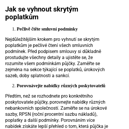
Jak se vyhnout skrytým
poplatkům
Pečlivě čtěte smluvní podmínky
Nejdůležitějším krokem pro vyhnutí se skrytým
poplatkům je pečlivé čtení všech smluvních
podmínek. Před podpisem smlouvy si důkladně
prostudujte všechny detaily a ujistěte se, že
rozumíte všem podmínkám půjčky. Zaměřte se
zejména na sekce týkající se poplatků, úrokových
sazeb, doby splatnosti a sankcí.
Porovnávejte nabídky různých poskytovatelů
Předtím, než se rozhodnete pro konkrétního
poskytovatele půjčky, porovnejte nabídky různých
nebankovních společností. Zaměřte se na úrokové
sazby, RPSN (roční procentní sazbu nákladů),
poplatky a další podmínky. Porovnáním více
nabídek získáte lepší přehled o tom, která půjčka je