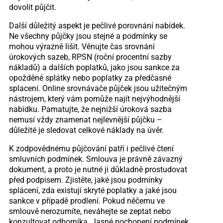
dovolit půjčit.
Další důležitý aspekt je pečlivé porovnání nabídek.
Ne všechny půjčky jsou stejné a podmínky se
mohou výrazně lišit. Věnujte čas srovnání
úrokových sazeb, RPSN (roční procentní sazby
nákladů) a dalších poplatků, jako jsou sankce za
opožděné splátky nebo poplatky za předčasné
splacení. Online srovnávače půjček jsou užitečným
nástrojem, který vám pomůže najít nejvýhodnější
nabídku. Pamatujte, že nejnižší úroková sazba
nemusí vždy znamenat nejlevnější půjčku –
důležité je sledovat celkové náklady na úvěr.
K zodpovědnému půjčování patří i pečlivé čtení
smluvních podmínek. Smlouva je právně závazný
dokument, a proto je nutné ji důkladně prostudovat
před podpisem. Zjistěte, jaké jsou podmínky
splácení, zda existují skryté poplatky a jaké jsou
sankce v případě prodlení. Pokud něčemu ve
smlouvě nerozumíte, neváhejte se zeptat nebo
konzultovat odborníka. Jasné pochopení podmínek