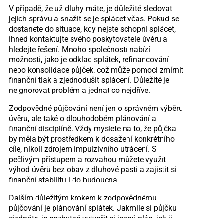
V případě, že už dluhy máte, je důležité sledovat
jejich správu a snažit se je splácet včas. Pokud se
dostanete do situace, kdy nejste schopni splácet,
ihned kontaktujte svého poskytovatele úvěru a
hledejte řešení. Mnoho společností nabízí
možnosti, jako je odklad splátek, refinancování
nebo konsolidace půjček, což může pomoci zmírnit
finanční tlak a zjednodušit splácení. Důležité je
neignorovat problém a jednat co nejdříve.
Zodpovědné půjčování není jen o správném výběru
úvěru, ale také o dlouhodobém plánování a
finanční disciplíně. Vždy myslete na to, že půjčka
by měla být prostředkem k dosažení konkrétního
cíle, nikoli zdrojem impulzivního utrácení. S
pečlivým přístupem a rozvahou můžete využít
výhod úvěrů bez obav z dluhové pasti a zajistit si
finanční stabilitu i do budoucna.
Dalším důležitým krokem k zodpovědnému
půjčování je plánování splátek. Jakmile si půjčku