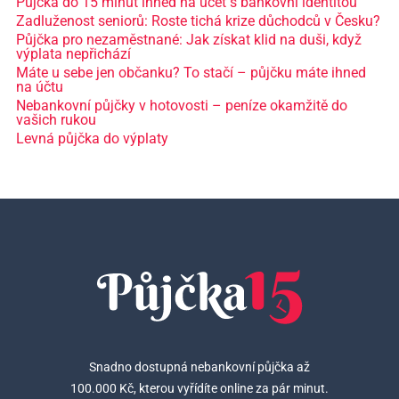
Půjčka do 15 minut ihned na účet s bankovní identitou
Zadluženost seniorů: Roste tichá krize důchodců v Česku?
Půjčka pro nezaměstnané: Jak získat klid na duši, když
výplata nepřichází
Máte u sebe jen občanku? To stačí – půjčku máte ihned
na účtu
Nebankovní půjčky v hotovosti – peníze okamžitě do
vašich rukou
Levná půjčka do výplaty
Snadno dostupná nebankovní půjčka až
100.000 Kč, kterou vyřídíte online za pár minut.