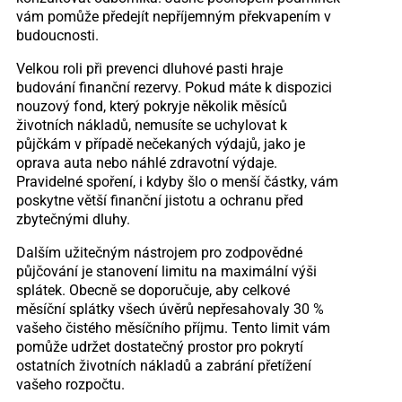
vám pomůže předejít nepříjemným překvapením v
budoucnosti.
Velkou roli při prevenci dluhové pasti hraje
budování finanční rezervy. Pokud máte k dispozici
nouzový fond, který pokryje několik měsíců
životních nákladů, nemusíte se uchylovat k
půjčkám v případě nečekaných výdajů, jako je
oprava auta nebo náhlé zdravotní výdaje.
Pravidelné spoření, i kdyby šlo o menší částky, vám
poskytne větší finanční jistotu a ochranu před
zbytečnými dluhy.
Dalším užitečným nástrojem pro zodpovědné
půjčování je stanovení limitu na maximální výši
splátek. Obecně se doporučuje, aby celkové
měsíční splátky všech úvěrů nepřesahovaly 30 %
vašeho čistého měsíčního příjmu. Tento limit vám
pomůže udržet dostatečný prostor pro pokrytí
ostatních životních nákladů a zabrání přetížení
vašeho rozpočtu.