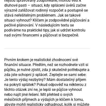
nejsou spravovány zodpovědně, mohou vést k
dluhové pasti – situaci, kdy splácení úvěrů začne
výrazně zatěžovat rodinný rozpočet a postupně se
stává neřešitelným problémem. Jak se takové
situaci vyhnout? Klíčem je zodpovědné půjčování a
pečlivé plánování. V následujícím textu se
podíváme na praktické tipy, jak si udržet kontrolu
nad svými financemi a půjčovat si bezpečně.
Prvním krokem je realistické zhodnocení své
finanční situace. Předtím, než se rozhodnete vzít si
půjčku, je nutné zjistit, zda ji skutečně potřebujete a
zda jste schopni ji splácet. Zeptejte se sami sebe:
Je tento výdaj nezbytný? Mám dostatečný příjem
na pokrytí splátek? Pokud odpověď na některou z
těchto otázek zní ne, je lepší se půjčce vyhnout
nebo najít jiné řešení. Mít přehled o svých
měsíčních příjmech a výdajích je klíčem k tomu,
abyste mohli realisticky odhadnout, kolik si můžete