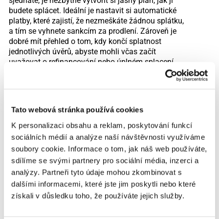
sjednáte, je nezbytné vytvořit si jasný plán, jak ji
budete splácet. Ideální je nastavit si automatické
platby, které zajistí, že nezmeškáte žádnou splátku,
a tím se vyhnete sankcím za prodlení. Zároveň je
dobré mít přehled o tom, kdy končí splatnost
jednotlivých úvěrů, abyste mohli včas začít
uvažovat o refinancování nebo úplném splacení.
Prevence dluhové pasti však není jen otázkou
správného řízení půjček, ale také zlepšení finanční
gramotnosti. Čím více rozumíte základním
Tato webová stránka používá cookies
principům financí – jako je složené úročení, RPSN
nebo rozdíl mezi fixní a variabilní sazbou – tím
K personalizaci obsahu a reklam, poskytování funkcí
lépe dokážete odhadnout, co je pro vás výhodné.
sociálních médií a analýze naší návštěvnosti využíváme
Investujte čas do vzdělávání, čtěte odborné články,
soubory cookie. Informace o tom, jak náš web používáte,
sledujte webináře nebo využívejte bezplatné
sdílíme se svými partnery pro sociální média, inzerci a
poradenské služby, které vám pomohou lépe
analýzy. Partneři tyto údaje mohou zkombinovat s
porozumět vašim možnostem.
dalšími informacemi, které jste jim poskytli nebo které
Nezapomínejte ani na význam rezervy při
získali v důsledku toho, že používáte jejich služby.
zvažování dlouhodobých závazků, jako jsou
hypotéky nebo větší spotřebitelské úvěry. Před