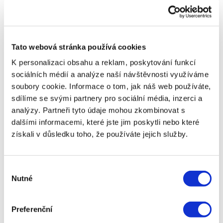
Jak se chránit před podvodnými nabídkami
půjček? Vždy si ověřte poskytovatele Předtím, než
se rozhodnete pro půjčku, proveďte důkladný
Tato webová stránka používá cookies
průzkum poskytovatele. Zkontrolujte jeho licenci,
recenze od ostatních zákazníků a ověřte si jeho
K personalizaci obsahu a reklam, poskytování funkcí
pověst. Využijte internetové zdroje, jako jsou
sociálních médií a analýze naší návštěvnosti využíváme
recenzní weby nebo fóra, kde můžete najít
soubory cookie. Informace o tom, jak náš web používáte,
zkušenosti jiných lidí s daným poskytovatelem.
sdílíme se svými partnery pro sociální média, inzerci a
Nereagujte na nevyžádané nabídky Pokud obdržíte
analýzy. Partneři tyto údaje mohou zkombinovat s
nevyžádanou nabídku půjčky prostřednictvím e-
dalšími informacemi, které jste jim poskytli nebo které
mailu, SMS nebo telefonu, buďte velmi opatrní.
získali v důsledku toho, že používáte jejich služby.
Podvodníci často zasílají takové nabídky náhodně
v naději, že narazí na někoho, kdo se ocitne v
nouzi. Nejlepší je na takové nabídky vůbec
Výběr
nereagovat.
Nutné
souhlasu
Neplaťte žádné poplatky předem Nikdy neplaťte
žádné poplatky předem, pokud vám to
Preferenční
poskytovatel neřekl jasně a nepodal vysvětlení,
proč je poplatek vyžadován. Seriózní poskytovatelé