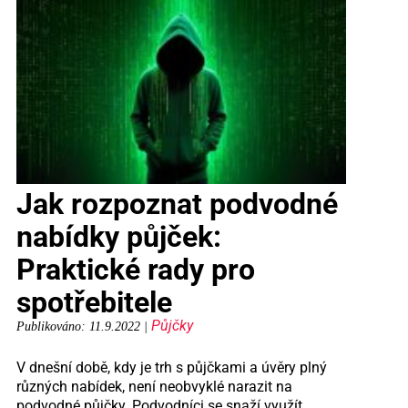
Jak rozpoznat podvodné
nabídky půjček:
Praktické rady pro
spotřebitele
Půjčky
Publikováno: 11.9.2022 |
V dnešní době, kdy je trh s půjčkami a úvěry plný
různých nabídek, není neobvyklé narazit na
podvodné půjčky. Podvodníci se snaží využít