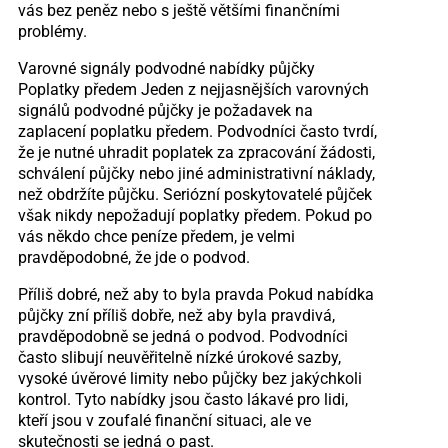
vás bez peněz nebo s ještě většími finančními
problémy.
Varovné signály podvodné nabídky půjčky
Poplatky předem Jeden z nejjasnějších varovných
signálů podvodné půjčky je požadavek na
zaplacení poplatku předem. Podvodníci často tvrdí,
že je nutné uhradit poplatek za zpracování žádosti,
schválení půjčky nebo jiné administrativní náklady,
než obdržíte půjčku. Seriózní poskytovatelé půjček
však nikdy nepožadují poplatky předem. Pokud po
vás někdo chce peníze předem, je velmi
pravděpodobné, že jde o podvod.
Příliš dobré, než aby to byla pravda Pokud nabídka
půjčky zní příliš dobře, než aby byla pravdivá,
pravděpodobně se jedná o podvod. Podvodníci
často slibují neuvěřitelně nízké úrokové sazby,
vysoké úvěrové limity nebo půjčky bez jakýchkoli
kontrol. Tyto nabídky jsou často lákavé pro lidi,
kteří jsou v zoufalé finanční situaci, ale ve
skutečnosti se jedná o past.