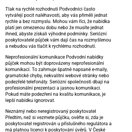
Tlak na rychlé rozhodnutí Podvodníci často
vytvářejí pocit naléhavosti, aby vás přiměli jednat
rychle a bez rozmyslu. Mohou vám říci, že nabídka
platí jen omezenou dobu nebo že musíte jednat
ihned, abyste získali výhodné podmínky. Seriózní
poskytovatelé půjček vám dají čas na rozmyšlenou
a nebudou vás tlačit k rychlému rozhodnutí.
Neprofesionální komunikace Podvodní nabídky
půjček mohou být doprovázeny neprofesionální
komunikací. To zahrnuje špatně napsané e-maily,
gramatické chyby, nekvalitní webové stránky nebo
podezřelé telefonáty. Seriózní společnosti dbají na
profesionální prezentaci a jasnou komunikaci.
Pokud máte podezření na kvalitu komunikace, je
lepší nabídku ignorovat.
Neznámý nebo neregistrovaný poskytovatel
Předtím, než si vezmete půjčku, ověřte si, zda je
poskytovatel registrován u příslušného regulátora a
má platnou licenci k poskytování úvěrů. V České