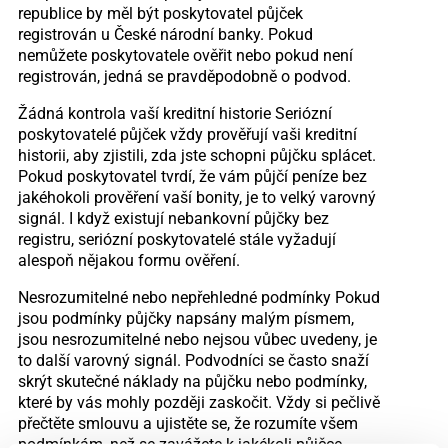
republice by měl být poskytovatel půjček
registrován u České národní banky. Pokud
nemůžete poskytovatele ověřit nebo pokud není
registrován, jedná se pravděpodobně o podvod.
Žádná kontrola vaší kreditní historie Seriózní
poskytovatelé půjček vždy prověřují vaši kreditní
historii, aby zjistili, zda jste schopni půjčku splácet.
Pokud poskytovatel tvrdí, že vám půjčí peníze bez
jakéhokoli prověření vaší bonity, je to velký varovný
signál. I když existují nebankovní půjčky bez
registru, seriózní poskytovatelé stále vyžadují
alespoň nějakou formu ověření.
Nesrozumitelné nebo nepřehledné podmínky Pokud
jsou podmínky půjčky napsány malým písmem,
jsou nesrozumitelné nebo nejsou vůbec uvedeny, je
to další varovný signál. Podvodníci se často snaží
skrýt skutečné náklady na půjčku nebo podmínky,
které by vás mohly později zaskočit. Vždy si pečlivě
přečtěte smlouvu a ujistěte se, že rozumíte všem
podmínkám, než se zavážete k jakékoli půjčce.